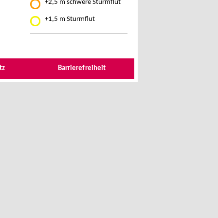
+2,5 m schwere Sturmflut
+1,5 m Sturmflut
tz
Barrierefreiheit