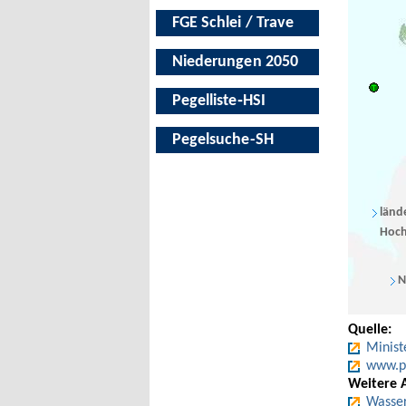
FGE Schlei / Trave
Niederungen 2050
Pegelliste‑HSI
Pegelsuche-SH
länd
Hoch
N
Quelle:
Minist
www.pe
Weitere 
Wasser