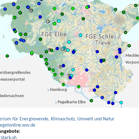
Meckle
Vorpo
erübergreifendes
wasserportal
Hamburg
iedersachsen
Pegelkarte Elbe
erium für Energiewende, Klimaschutz, Umwelt und Natur
gelonline.wsv.de
Angebote:
stark.sh