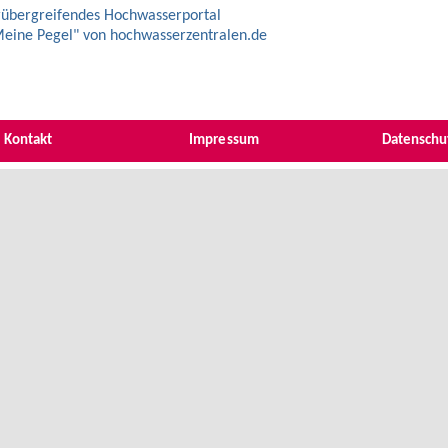
übergreifendes Hochwasserportal
eine Pegel" von hochwasserzentralen.de
Kontakt
Impressum
Datenschu