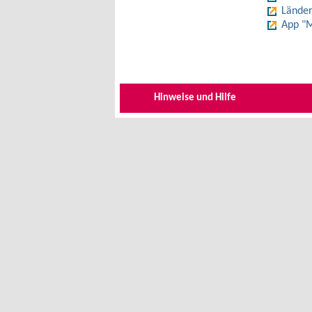
Länder
App "M
Hinweise und Hilfe