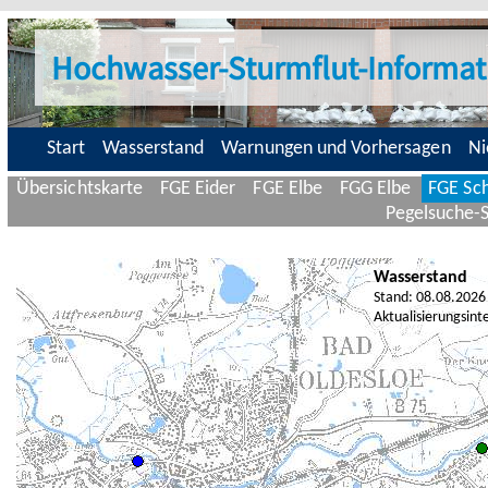
Hochwasser-Sturmflut-Informat
Start
Wasserstand
Warnungen und Vorhersagen
Ni
Übersichtskarte
FGE Eider
FGE Elbe
FGG Elbe
FGE Sch
Pegelsuche-
Wasserstand
Stand: 08.08.2026
Aktualisierungsint