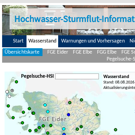
Hochwasser-Sturmflut-Informat
Start
Wasserstand
Warnungen und Vorhersagen
Ni
Übersichtskarte
FGE Eider
FGE Elbe
FGG Elbe
FGE Sc
Pegelsuche-
Pegelsuche-HSI
Wasserstand
Stand: 08.08.2026
Aktualisierungsint