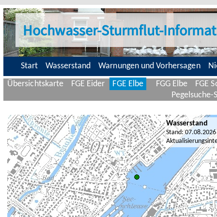
Hochwasser-Sturmflut-Informat
Start
Wasserstand
Warnungen und Vorhersagen
Ni
Übersichtskarte
FGE Eider
FGE Elbe
FGG Elbe
FGE Sc
Pegelsuche-
Wasserstand
Stand: 07.08.2026
Aktualisierungsint