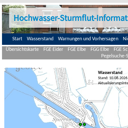
Hochwasser-Sturmflut-Informat
Start
Wasserstand
Warnungen und Vorhersagen
Ni
Übersichtskarte
FGE Eider
FGE Elbe
FGG Elbe
FGE Sc
Pegelsuche-
Wasserstand
Stand: 10.08.2026
Aktualisierungsint