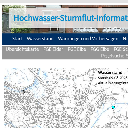
Hochwasser-Sturmflut-Informat
Start
Wasserstand
Warnungen und Vorhersagen
Ni
Übersichtskarte
FGE Eider
FGE Elbe
FGG Elbe
FGE Sc
Pegelsuche-
Wasserstand
Stand: 09.08.2026
Aktualisierungsint