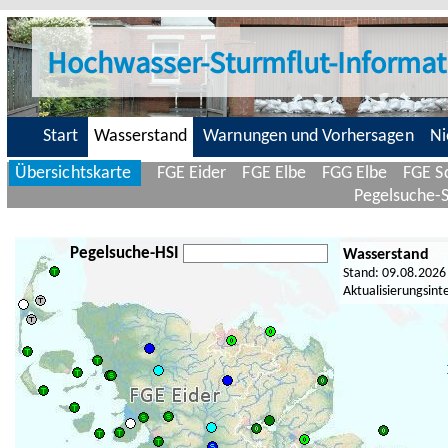
Hochwasser-Sturmflut-Informat
Start
Wasserstand
Warnungen und Vorhersagen
Ni
Übersichtskarte
FGE Eider
FGE Elbe
FGG Elbe
FGE Sc
Pegelsuche-
Pegelsuche-HSI
Wasserstand
Stand: 09.08.2026
Aktualisierungsint