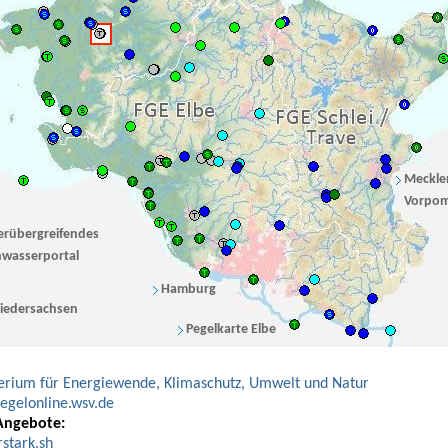
Meckle
Vorpo
erübergreifendes
wasserportal
Hamburg
iedersachsen
Pegelkarte Elbe
erium für Energiewende, Klimaschutz, Umwelt und Natur
gelonline.wsv.de
Angebote:
stark.sh