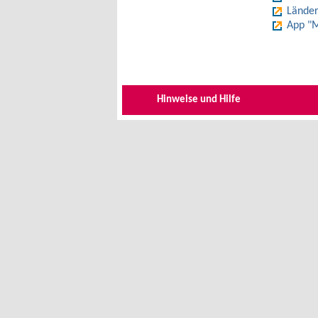
Länder
App "M
Hinweise und Hilfe