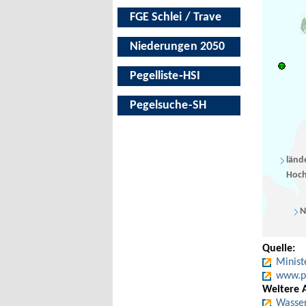
FGE Schlei / Trave
Niederungen 2050
Pegelliste‑HSI
Pegelsuche-SH
länd
Hoch
N
Quelle:
Minist
www.pe
Weitere 
Wasser