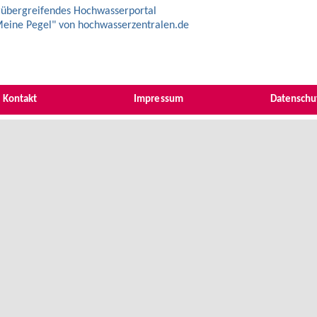
übergreifendes Hochwasserportal
eine Pegel" von hochwasserzentralen.de
Kontakt
Impressum
Datenschu