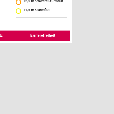
+2,5 m schwere Sturmflut
+1,5 m Sturmflut
tz
Barrierefreiheit