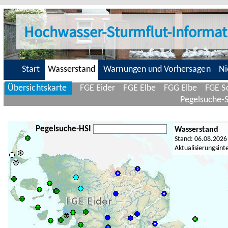
Hochwasser-Sturmflut-Informat
Start
Wasserstand
Warnungen und Vorhersagen
Ni
Übersichtskarte
FGE Eider
FGE Elbe
FGG Elbe
FGE Sc
Pegelsuche-
Pegelsuche-HSI
Wasserstand
Stand: 06.08.2026
Aktualisierungsint