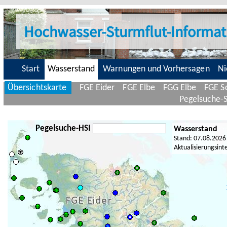
Hochwasser-Sturmflut-Informat
Start
Wasserstand
Warnungen und Vorhersagen
Ni
Übersichtskarte
FGE Eider
FGE Elbe
FGG Elbe
FGE Sc
Pegelsuche-
Pegelsuche-HSI
Wasserstand
Stand: 07.08.2026
Aktualisierungsint