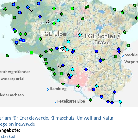
Meckle
Vorpo
erübergreifendes
wasserportal
Hamburg
iedersachsen
Pegelkarte Elbe
erium für Energiewende, Klimaschutz, Umwelt und Natur
gelonline.wsv.de
Angebote:
stark.sh