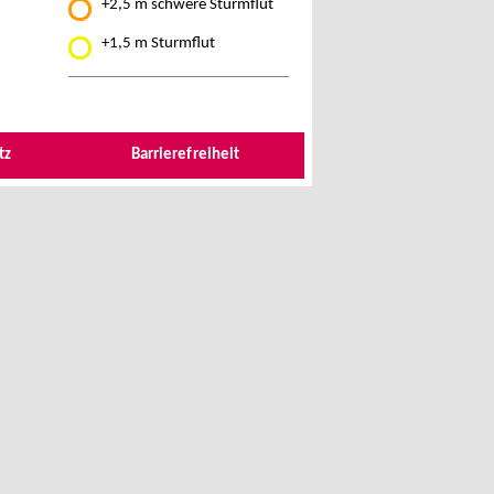
+2,5 m schwere Sturmflut
+1,5 m Sturmflut
tz
Barrierefreiheit