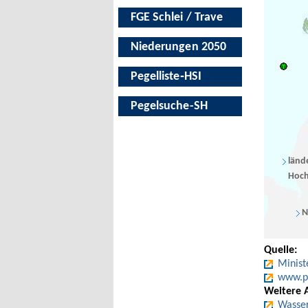
FGE Schlei / Trave
Niederungen 2050
Pegelliste‑HSI
Pegelsuche-SH
länd
Hoch
N
Quelle:
Minist
www.pe
Weitere 
Wasser