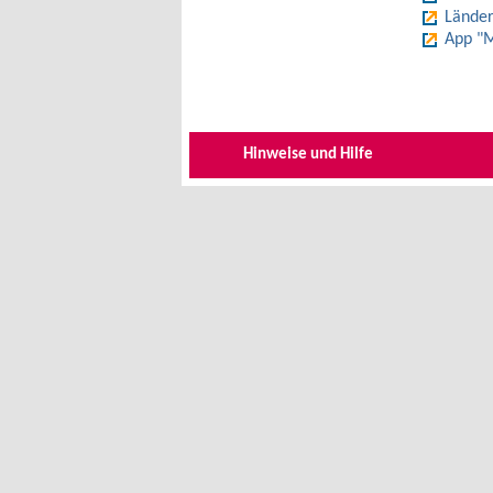
Länder
App "M
Hinweise und Hilfe