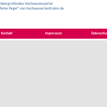
übergreifendes Hochwasserportal
eine Pegel" von hochwasserzentralen.de
Kontakt
Impressum
Datenschu