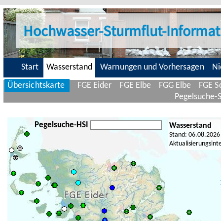
Hochwasser-Sturmflut-Informat
Start
Wasserstand
Warnungen und Vorhersagen
Ni
Übersichtskarte
FGE Eider
FGE Elbe
FGG Elbe
FGE Sc
Pegelsuche-
Pegelsuche-HSI
Wasserstand
Stand: 06.08.2026
Aktualisierungsint