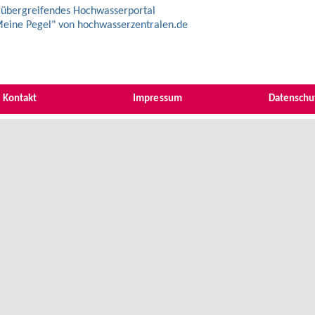
übergreifendes Hochwasserportal
eine Pegel" von hochwasserzentralen.de
Kontakt
Impressum
Datenschu