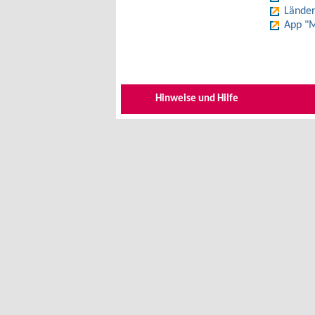
Länder
App "M
Hinweise und Hilfe