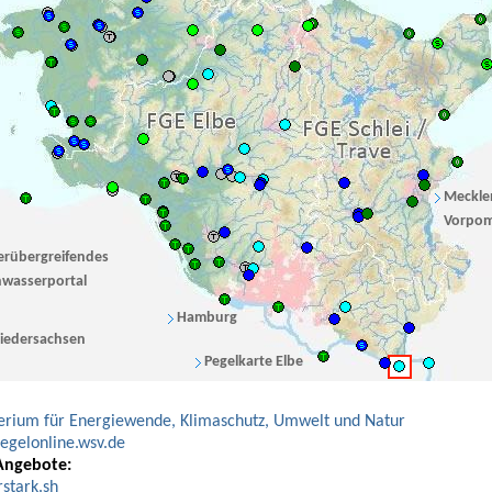
Meckle
Vorpo
erübergreifendes
wasserportal
Hamburg
iedersachsen
Pegelkarte Elbe
erium für Energiewende, Klimaschutz, Umwelt und Natur
gelonline.wsv.de
Angebote:
stark.sh