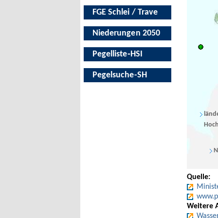
FGE Schlei / Trave
Niederungen 2050
Pegelliste‑HSI
Pegelsuche-SH
länd
Hoch
N
Quelle:
Minist
www.pe
Weitere 
Wasser