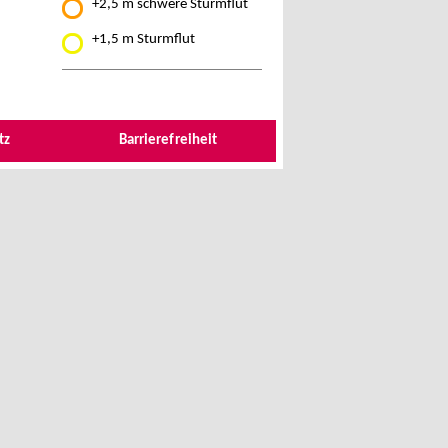
+2,5 m schwere Sturmflut
+1,5 m Sturmflut
tz
Barrierefreiheit