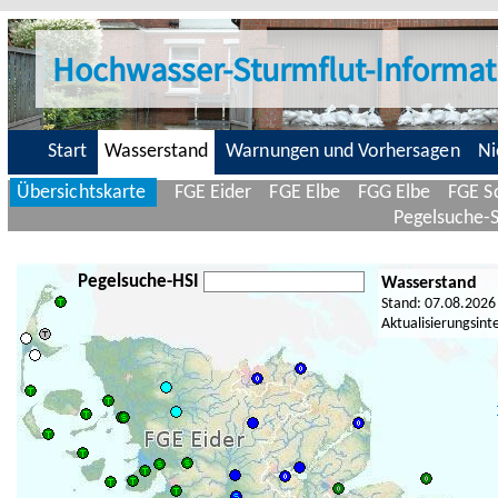
Hochwasser-Sturmflut-Informat
Start
Wasserstand
Warnungen und Vorhersagen
Ni
Übersichtskarte
FGE Eider
FGE Elbe
FGG Elbe
FGE Sc
Pegelsuche-
Pegelsuche-HSI
Wasserstand
Stand: 07.08.2026
Aktualisierungsint