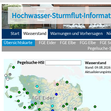
Hochwasser-Sturmflut-Informat
Start
Wasserstand
Warnungen und Vorhersagen
Ni
Übersichtskarte
FGE Eider
FGE Elbe
FGG Elbe
FGE Sc
Pegelsuche-
Pegelsuche-HSI
Wasserstand
Stand: 09.08.2026
Aktualisierungsint