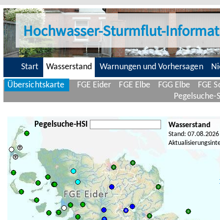
Hochwasser-Sturmflut-Informat
Start
Wasserstand
Warnungen und Vorhersagen
Ni
Übersichtskarte
FGE Eider
FGE Elbe
FGG Elbe
FGE Sc
Pegelsuche-
Pegelsuche-HSI
Wasserstand
Stand: 07.08.2026
Aktualisierungsint