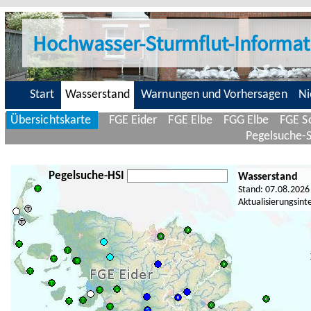
Hochwasser-Sturmflut-Informat
Start
Wasserstand
Warnungen und Vorhersagen
Ni
Übersichtskarte
FGE Eider
FGE Elbe
FGG Elbe
FGE Sc
Pegelsuche-
Pegelsuche-HSI
Wasserstand
Stand: 07.08.2026
Aktualisierungsint