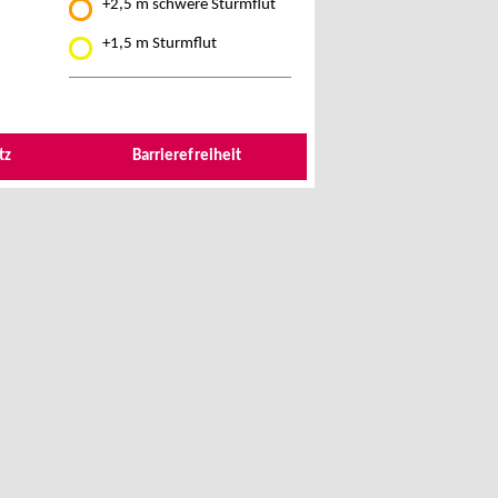
+2,5 m schwere Sturmflut
+1,5 m Sturmflut
tz
Barrierefreiheit