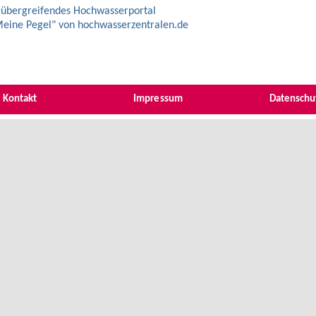
übergreifendes Hochwasserportal
eine Pegel" von hochwasserzentralen.de
Kontakt
Impressum
Datenschu