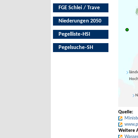
FGE Schlei / Trave
Niederungen 2050
Pegelliste‑HSI
Pegelsuche-SH
länd
Hoch
N
Quelle:
Minist
www.pe
Weitere 
Wasser