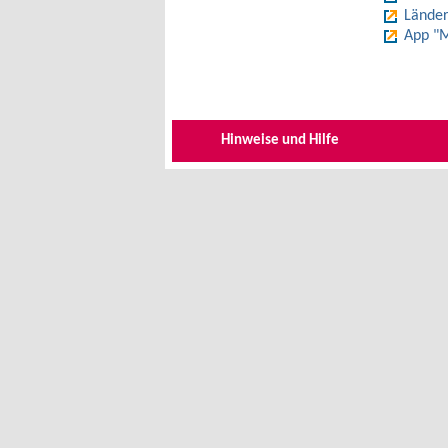
Länder
App "M
Hinweise und Hilfe