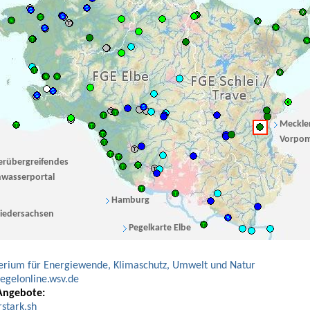
Meckle
Vorpo
erübergreifendes
wasserportal
Hamburg
iedersachsen
Pegelkarte Elbe
erium für Energiewende, Klimaschutz, Umwelt und Natur
gelonline.wsv.de
Angebote:
stark.sh