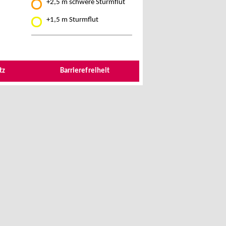
+2,5 m schwere Sturmflut
+1,5 m Sturmflut
tz
Barrierefreiheit