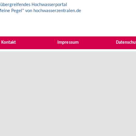
übergreifendes Hochwasserportal
eine Pegel" von hochwasserzentralen.de
Kontakt
Impressum
Datenschu