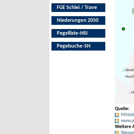
FGE Schlei / Trave
Niederungen 2050
Pegelliste‑HSI
Pegelsuche-SH
länd
Hoch
N
Quelle:
Minist
www.pe
Weitere 
Wasser