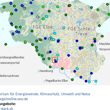
Meckle
Vorpo
erübergreifendes
wasserportal
Hamburg
iedersachsen
Pegelkarte Elbe
erium für Energiewende, Klimaschutz, Umwelt und Natur
gelonline.wsv.de
Angebote:
stark.sh