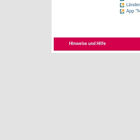
Länder
App "M
Hinweise und Hilfe