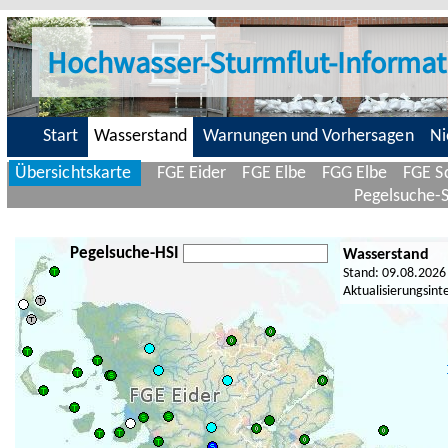
Hochwasser-Sturmflut-Informat
Start
Wasserstand
Warnungen und Vorhersagen
Ni
Übersichtskarte
FGE Eider
FGE Elbe
FGG Elbe
FGE Sc
Pegelsuche-
Pegelsuche-HSI
Wasserstand
Stand: 09.08.2026
Aktualisierungsint