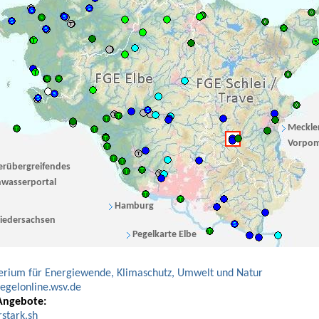
Meckle
Vorpo
erübergreifendes
wasserportal
Hamburg
iedersachsen
Pegelkarte Elbe
erium für Energiewende, Klimaschutz, Umwelt und Natur
gelonline.wsv.de
Angebote:
stark.sh