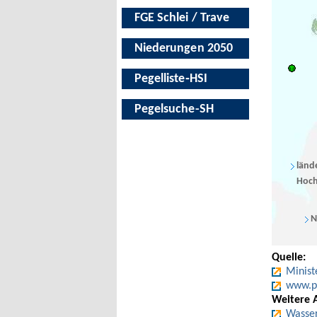
FGE Schlei / Trave
Niederungen 2050
Pegelliste‑HSI
Pegelsuche-SH
länd
Hoch
N
Quelle:
Minist
www.pe
Weitere 
Wasser