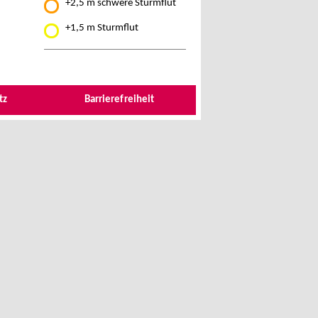
+2,5 m schwere Sturmflut
+1,5 m Sturmflut
tz
Barrierefreiheit