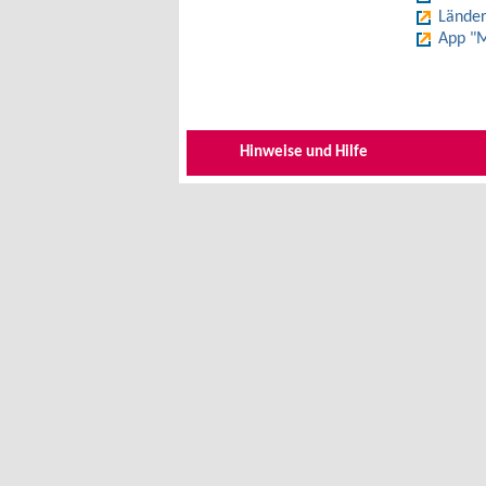
Länder
App "M
Hinweise und Hilfe