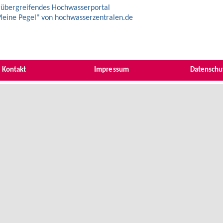
übergreifendes Hochwasserportal
eine Pegel" von hochwasserzentralen.de
Kontakt
Impressum
Datenschu