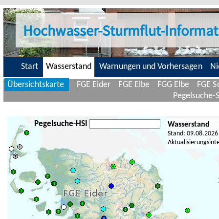
Hochwasser-Sturmflut-Informat
Start
Wasserstand
Warnungen und Vorhersagen
Ni
Übersichtskarte
FGE Eider
FGE Elbe
FGG Elbe
FGE Sc
Pegelsuche-
Pegelsuche-HSI
Wasserstand
Stand: 09.08.2026
Aktualisierungsint