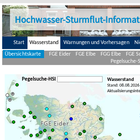
Hochwasser-Sturmflut-Informat
Start
Wasserstand
Warnungen und Vorhersagen
Ni
Übersichtskarte
FGE Eider
FGE Elbe
FGG Elbe
FGE Sc
Pegelsuche-
Pegelsuche-HSI
Wasserstand
Stand: 08.08.2026
Aktualisierungsint