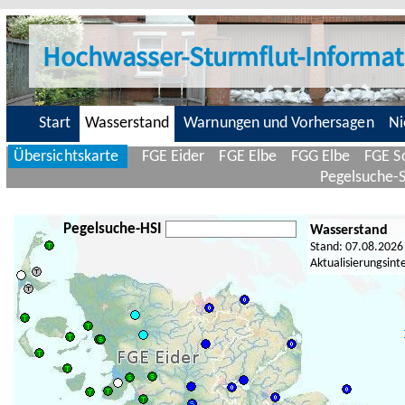
Hochwasser-Sturmflut-Informat
Start
Wasserstand
Warnungen und Vorhersagen
Ni
Übersichtskarte
FGE Eider
FGE Elbe
FGG Elbe
FGE Sc
Pegelsuche-
Pegelsuche-HSI
Wasserstand
Stand: 07.08.2026
Aktualisierungsint