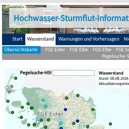
Hochwasser-Sturmflut-Informat
Start
Wasserstand
Warnungen und Vorhersagen
Ni
Übersichtskarte
FGE Eider
FGE Elbe
FGG Elbe
FGE Sc
Pegelsuche-
Pegelsuche-HSI
Wasserstand
Stand: 08.08.2026
Aktualisierungsint