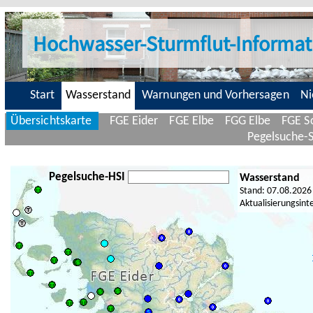
Hochwasser-Sturmflut-Informat
Start
Wasserstand
Warnungen und Vorhersagen
Ni
Übersichtskarte
FGE Eider
FGE Elbe
FGG Elbe
FGE Sc
Pegelsuche-
Pegelsuche-HSI
Wasserstand
Stand: 07.08.2026
Aktualisierungsint