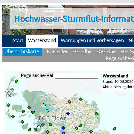
Hochwasser-Sturmflut-Informat
Start
Wasserstand
Warnungen und Vorhersagen
Ni
Übersichtskarte
FGE Eider
FGE Elbe
FGG Elbe
FGE Sc
Pegelsuche-
Pegelsuche-HSI
Wasserstand
Stand: 10.08.2026
Aktualisierungsint