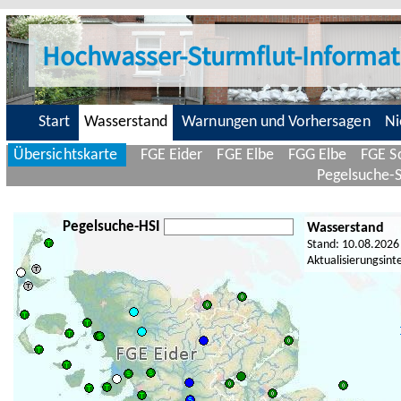
Hochwasser-Sturmflut-Informat
Start
Wasserstand
Warnungen und Vorhersagen
Ni
Übersichtskarte
FGE Eider
FGE Elbe
FGG Elbe
FGE Sc
Pegelsuche-
Pegelsuche-HSI
Wasserstand
Stand: 10.08.2026
Aktualisierungsint