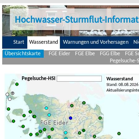
Hochwasser-Sturmflut-Informat
Start
Wasserstand
Warnungen und Vorhersagen
Ni
Übersichtskarte
FGE Eider
FGE Elbe
FGG Elbe
FGE Sc
Pegelsuche-
Pegelsuche-HSI
Wasserstand
Stand: 08.08.2026
Aktualisierungsint