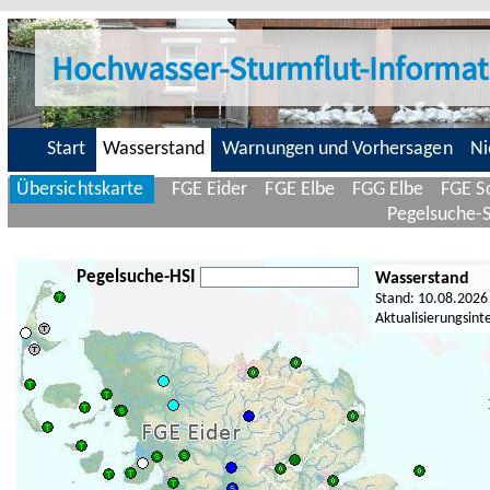
Hochwasser-Sturmflut-Informat
Start
Wasserstand
Warnungen und Vorhersagen
Ni
Übersichtskarte
FGE Eider
FGE Elbe
FGG Elbe
FGE Sc
Pegelsuche-
Pegelsuche-HSI
Wasserstand
Stand: 10.08.2026
Aktualisierungsint