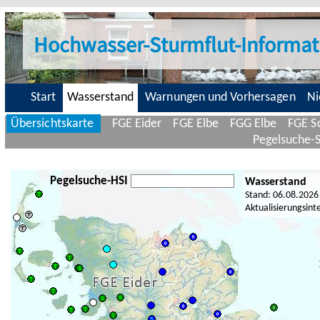
Hochwasser-Sturmflut-Informat
Start
Wasserstand
Warnungen und Vorhersagen
Ni
Übersichtskarte
FGE Eider
FGE Elbe
FGG Elbe
FGE Sc
Pegelsuche-
Pegelsuche-HSI
Wasserstand
Stand: 06.08.2026
Aktualisierungsint