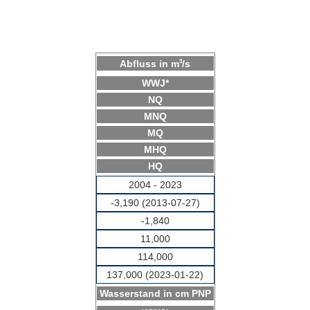
3
Abfluss in m
/s
WWJ*
Hauptwerte Pegel Frie
NQ
MNQ
MQ
MHQ
HQ
2004 - 2023
-3,190 (2013-07-27)
-1,840
11,000
114,000
137,000 (2023-01-22)
Wasserstand in cm PNP