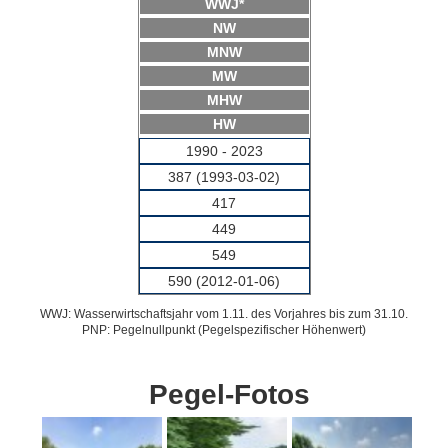
WWJ*
NW
MNW
MW
MHW
HW
1990 - 2023
387 (1993-03-02)
417
449
549
590 (2012-01-06)
WWJ: Wasserwirtschaftsjahr vom 1.11. des Vorjahres bis zum 31.10.
PNP: Pegelnullpunkt (Pegelspezifischer Höhenwert)
Pegel-Fotos